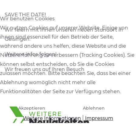
SAVE THE DATE!
Wir benutzen Cookies
Wir nutzen Cookies auf unserer Website. Einige von
Wir feiern mit Ihnen unseren neuen Standort in
ihnen sind essenziell für den Betrieb der Seite,
Geisingen.
während andere uns helfen, diese Website und die
Weitere Infos folgen!
Nutzererfahrung zu verbessern (Tracking Cookies). Sie
können selbst entscheiden, ob Sie die Cookies
Wir freuen uns auf Ihren Besuch
zulassen möchten. Bitte beachten Sie, dass bei einer
Ablehnung womöglich nicht mehr alle
Funktionalitäten der Seite zur Verfügung stehen.
Akzeptieren
Ablehnen
WEITERE
Weitere Informationen
|
Impressum
Neuigkeiten