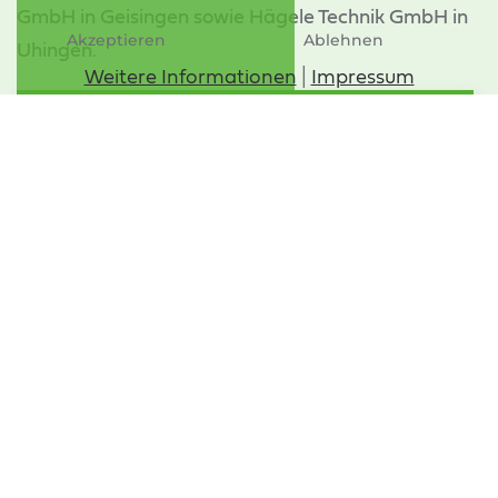
GmbH in Geisingen sowie Hägele Technik GmbH in
Akzeptieren
Ablehnen
Uhingen.
Weitere Informationen
|
Impressum
Komplette Pressemitteilung lesen (pdf)
NEUES BEI DER BAG
Termine
Eröffnungsabend