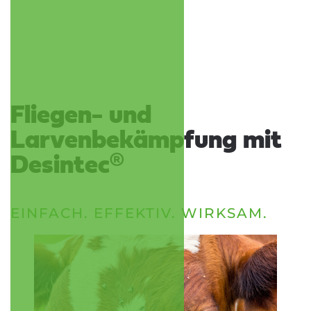
Fliegen- und
Larvenbekämpfung mit
Desintec®
EINFACH. EFFEKTIV. WIRKSAM.