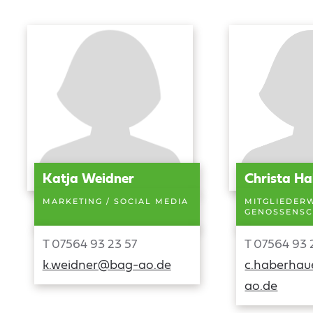
Katja Weidner
Christa H
MARKETING / SOCIAL MEDIA
MITGLIEDER
GENOSSENSC
T 07564 93 23 57
T 07564 93 
k.weidner@bag-ao.de
c.haberha
ao.de