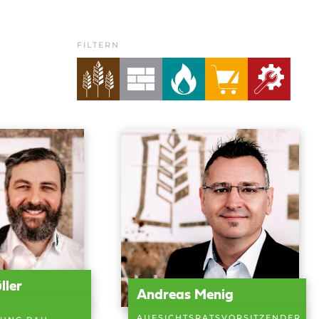
FILTERN
ller
Andreas Menig
AUFSICHTSRATSVORSITZENDER