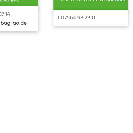
TUNG BAU
07 14
T 07564 93 23 0
@bag-ao.de