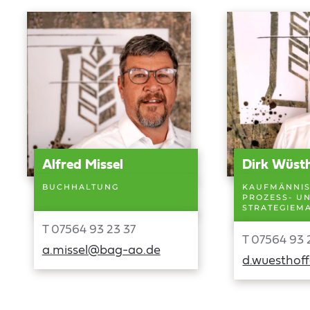
Alfred Missel
Dirk Wüst
BUCHHALTUNG
KAUFMÄNNIS
PROZESS- U
STRATEGIEM
T 07564 93 23 37
T 07564 93 
a.missel@bag-ao.de
d.wuesthof