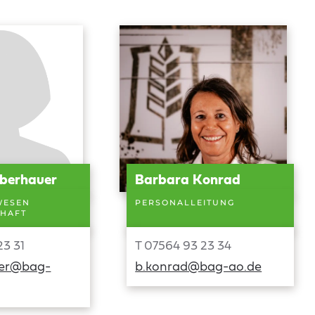
aberhauer
Barbara Konrad
WESEN
PERSONALLEITUNG
HAFT
23 31
T 07564 93 23 34
uer@bag-
b.konrad@bag-ao.de