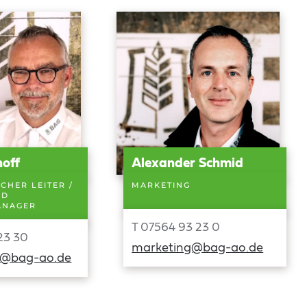
hoff
Alexander Schmid
CHER LEITER /
MARKETING
ND
ANAGER
T 07564 93 23 0
23 30
marketing@bag-ao.de
f@bag-ao.de