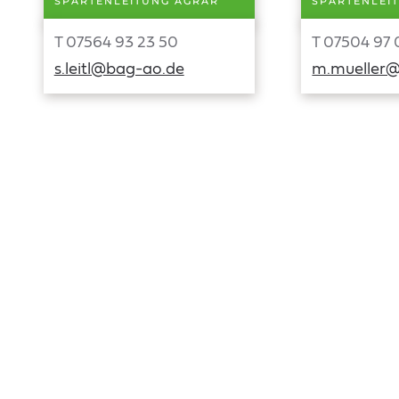
SPARTENLEITUNG AGRAR
SPARTENLEI
T 07564 93 23 50
T 07504 97 
s.leitl@bag-ao.de
m.mueller